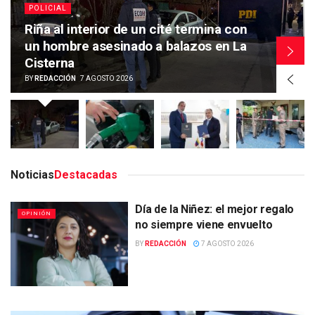
POLICIAL
Riña al interior de un cité termina con
un hombre asesinado a balazos en La
Cisterna
BY
REDACCIÓN
7 AGOSTO 2026
Noticias
Destacadas
Día de la Niñez: el mejor regalo
OPINIÓN
no siempre viene envuelto
BY
REDACCIÓN
7 AGOSTO 2026