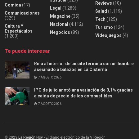
Reviews
(10)
Comida
(17)
Legal
(1.289)
Salud
(1.119)
Comunicaciones
Magazine
(35)
(329)
Tech
(125)
Nacional
(4.112)
Cultura Y
Turismo
(124)
Espectáculos
Negocios
(89)
Videojuegos
(4)
(1.203)
Te puede interesar
Riña al interior de un cité termina con un hombre
asesinado a balazos en La Cisterna
7 AGOSTO 2026
IPC de julio anotó una variación de 0,1% gracias
a caída de precio de los combustibles
7 AGOSTO 2026
© 2023
La Región Hoy
- El diario electrónico de la V Región.