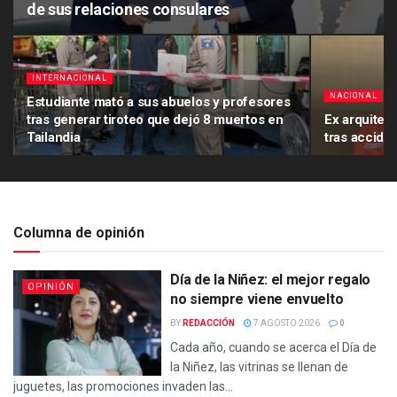
de sus relaciones consulares
INTERNACIONAL
NACIONAL
Estudiante mató a sus abuelos y profesores
tras generar tiroteo que dejó 8 muertos en
Ex arquitec
Tailandia
tras accide
Columna de opinión
Día de la Niñez: el mejor regalo
OPINIÓN
no siempre viene envuelto
BY
REDACCIÓN
7 AGOSTO 2026
0
Cada año, cuando se acerca el Día de
la Niñez, las vitrinas se llenan de
juguetes, las promociones invaden las...