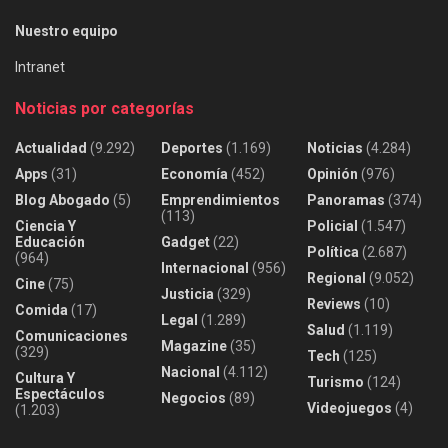
Nuestro equipo
Intranet
Noticias por categorías
Actualidad
(9.292)
Deportes
(1.169)
Noticias
(4.284)
Apps
(31)
Economía
(452)
Opinión
(976)
Blog Abogado
(5)
Emprendimientos
Panoramas
(374)
(113)
Ciencia Y
Policial
(1.547)
Educación
Gadget
(22)
Política
(2.687)
(964)
Internacional
(956)
Regional
(9.052)
Cine
(75)
Justicia
(329)
Reviews
(10)
Comida
(17)
Legal
(1.289)
Salud
(1.119)
Comunicaciones
Magazine
(35)
(329)
Tech
(125)
Nacional
(4.112)
Cultura Y
Turismo
(124)
Espectáculos
Negocios
(89)
Videojuegos
(4)
(1.203)