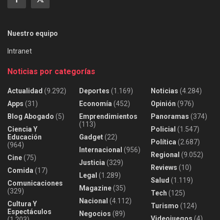
Nuestro equipo
Intranet
Noticias por categorías
Actualidad
(9.292)
Deportes
(1.169)
Noticias
(4.284)
Apps
(31)
Economía
(452)
Opinión
(976)
Blog Abogado
(5)
Emprendimientos
Panoramas
(374)
(113)
Ciencia Y
Policial
(1.547)
Educación
Gadget
(22)
Política
(2.687)
(964)
Internacional
(956)
Regional
(9.052)
Cine
(75)
Justicia
(329)
Reviews
(10)
Comida
(17)
Legal
(1.289)
Salud
(1.119)
Comunicaciones
Magazine
(35)
(329)
Tech
(125)
Nacional
(4.112)
Cultura Y
Turismo
(124)
Espectáculos
Negocios
(89)
Videojuegos
(4)
(1.203)