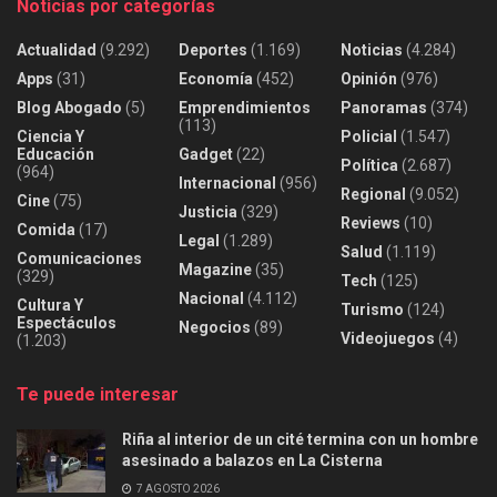
Noticias por categorías
Actualidad
(9.292)
Deportes
(1.169)
Noticias
(4.284)
Apps
(31)
Economía
(452)
Opinión
(976)
Blog Abogado
(5)
Emprendimientos
Panoramas
(374)
(113)
Ciencia Y
Policial
(1.547)
Educación
Gadget
(22)
Política
(2.687)
(964)
Internacional
(956)
Regional
(9.052)
Cine
(75)
Justicia
(329)
Reviews
(10)
Comida
(17)
Legal
(1.289)
Salud
(1.119)
Comunicaciones
Magazine
(35)
(329)
Tech
(125)
Nacional
(4.112)
Cultura Y
Turismo
(124)
Espectáculos
Negocios
(89)
Videojuegos
(4)
(1.203)
Te puede interesar
Riña al interior de un cité termina con un hombre
asesinado a balazos en La Cisterna
7 AGOSTO 2026