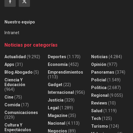
Nuestro equipo
Intranet
Noticias por categorías
Actualidad
(9.292)
Deportes
(1.170)
Noticias
(4.284)
Apps
(31)
Economía
(452)
Opinión
(977)
Blog Abogado
(5)
Emprendimientos
Panoramas
(374)
(113)
Ciencia Y
Policial
(1.549)
Educación
Gadget
(22)
Política
(2.687)
(964)
Internacional
(956)
Regional
(9.055)
Cine
(75)
Justicia
(329)
Reviews
(10)
Comida
(17)
Legal
(1.289)
Salud
(1.119)
Comunicaciones
Magazine
(35)
(329)
Tech
(125)
Nacional
(4.113)
Cultura Y
Turismo
(124)
Espectáculos
Negocios
(89)