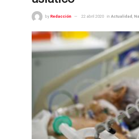
by
Redacción
22 abril 2020
in
Actualidad
,
Na