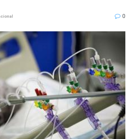
0
cional