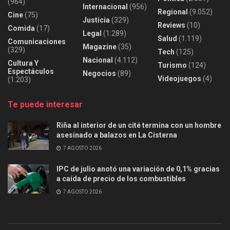
(964)
Internacional
(956)
Regional
(9.052)
Cine
(75)
Justicia
(329)
Reviews
(10)
Comida
(17)
Legal
(1.289)
Salud
(1.119)
Comunicaciones
Magazine
(35)
(329)
Tech
(125)
Nacional
(4.112)
Cultura Y
Turismo
(124)
Espectáculos
Negocios
(89)
Videojuegos
(4)
(1.203)
Te puede interesar
Riña al interior de un cité termina con un hombre
asesinado a balazos en La Cisterna
7 AGOSTO 2026
IPC de julio anotó una variación de 0,1% gracias
a caída de precio de los combustibles
7 AGOSTO 2026