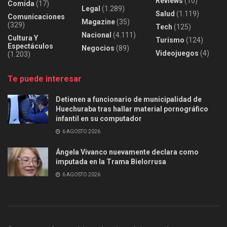
Reviews
(10)
Comida
(17)
Legal
(1.289)
Salud
(1.119)
Comunicaciones
Magazine
(35)
(329)
Tech
(125)
Nacional
(4.111)
Cultura Y
Turismo
(124)
Espectáculos
Negocios
(89)
Videojuegos
(4)
(1.203)
Te puede interesar
Detienen a funcionario de municipalidad de
Huechuraba tras hallar material pornográfico
infantil en su computador
6 AGOSTO 2026
Ángela Vivanco nuevamente declara como
imputada en la Trama Bielorrusa
6 AGOSTO 2026