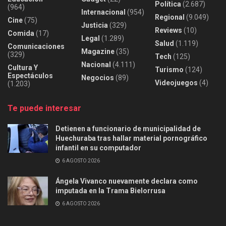
Política
(2.687)
(964)
Internacional
(954)
Regional
(9.049)
Cine
(75)
Justicia
(329)
Reviews
(10)
Comida
(17)
Legal
(1.289)
Salud
(1.119)
Comunicaciones
Magazine
(35)
(329)
Tech
(125)
Nacional
(4.111)
Cultura Y
Turismo
(124)
Espectáculos
Negocios
(89)
Videojuegos
(4)
(1.203)
Te puede interesar
Detienen a funcionario de municipalidad de
Huechuraba tras hallar material pornográfico
infantil en su computador
6 AGOSTO 2026
Ángela Vivanco nuevamente declara como
imputada en la Trama Bielorrusa
6 AGOSTO 2026