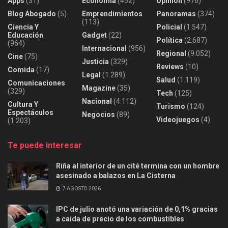
Apps
(31)
Economía
(452)
Opinión
(976)
Blog Abogado
(5)
Emprendimientos
Panoramas
(374)
(113)
Ciencia Y
Policial
(1.547)
Educación
Gadget
(22)
Política
(2.687)
(964)
Internacional
(956)
Regional
(9.052)
Cine
(75)
Justicia
(329)
Reviews
(10)
Comida
(17)
Legal
(1.289)
Salud
(1.119)
Comunicaciones
Magazine
(35)
(329)
Tech
(125)
Nacional
(4.112)
Cultura Y
Turismo
(124)
Espectáculos
Negocios
(89)
Videojuegos
(4)
(1.203)
Te puede interesar
Riña al interior de un cité termina con un hombre
asesinado a balazos en La Cisterna
7 AGOSTO 2026
IPC de julio anotó una variación de 0,1% gracias
a caída de precio de los combustibles