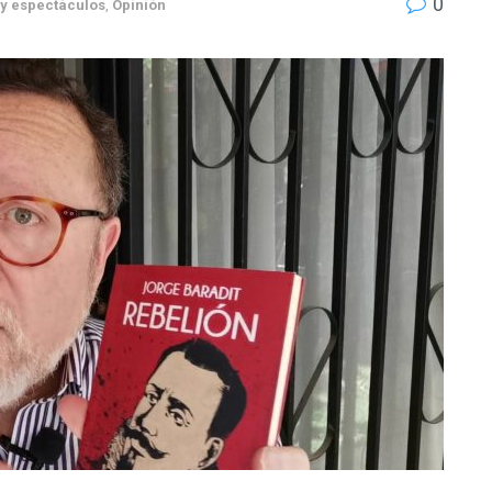
0
 y espectáculos
,
Opinión