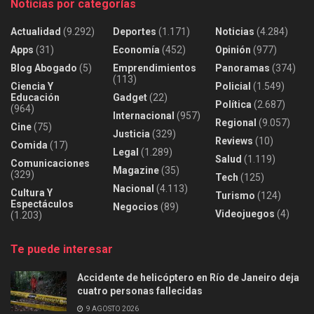
Noticias por categorías
Actualidad
(9.292)
Deportes
(1.171)
Noticias
(4.284)
Apps
(31)
Economía
(452)
Opinión
(977)
Blog Abogado
(5)
Emprendimientos
Panoramas
(374)
(113)
Ciencia Y
Policial
(1.549)
Educación
Gadget
(22)
Política
(2.687)
(964)
Internacional
(957)
Regional
(9.057)
Cine
(75)
Justicia
(329)
Reviews
(10)
Comida
(17)
Legal
(1.289)
Salud
(1.119)
Comunicaciones
Magazine
(35)
(329)
Tech
(125)
Nacional
(4.113)
Cultura Y
Turismo
(124)
Espectáculos
Negocios
(89)
Videojuegos
(4)
(1.203)
Te puede interesar
Accidente de helicóptero en Río de Janeiro deja
cuatro personas fallecidas
9 AGOSTO 2026