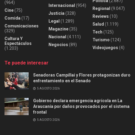
Política
(2.687)
(964)
Internacional
(954)
Regional
(9.047)
Cine
(75)
Justicia
(328)
Reviews
(10)
Comida
(17)
Legal
(1.289)
Salud
(1.119)
Comunicaciones
Magazine
(35)
(329)
Tech
(125)
Nacional
(4.111)
Cultura Y
Turismo
(124)
Espectáculos
Negocios
(89)
Videojuegos
(4)
(1.203)
Te puede interesar
Senadoras Campillai y Flores protagonizan duro
enfrentamiento en el Senado
5 AGOSTO 2026
Gobierno declara emergencia agrícola en La
Araucanía por daños provocados por el sistema
frontal
5 AGOSTO 2026