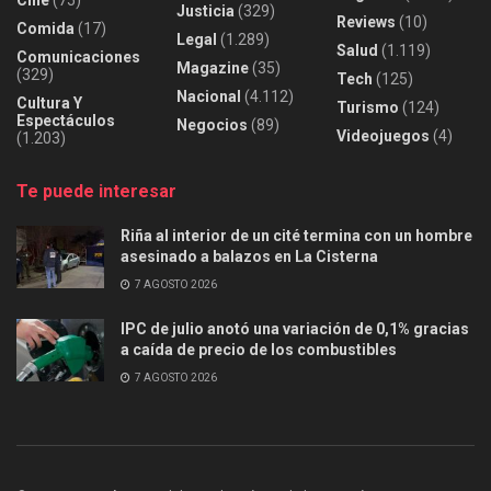
Justicia
(329)
Reviews
(10)
Comida
(17)
Legal
(1.289)
Salud
(1.119)
Comunicaciones
Magazine
(35)
(329)
Tech
(125)
Nacional
(4.112)
Cultura Y
Turismo
(124)
Espectáculos
Negocios
(89)
Videojuegos
(4)
(1.203)
Te puede interesar
Riña al interior de un cité termina con un hombre
asesinado a balazos en La Cisterna
7 AGOSTO 2026
IPC de julio anotó una variación de 0,1% gracias
a caída de precio de los combustibles
7 AGOSTO 2026