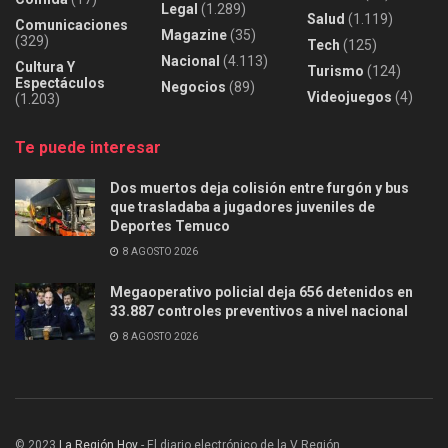
Legal
(1.289)
Salud
(1.119)
Comunicaciones
Magazine
(35)
(329)
Tech
(125)
Nacional
(4.113)
Cultura Y
Turismo
(124)
Espectáculos
Negocios
(89)
Videojuegos
(4)
(1.203)
Te puede interesar
Dos muertos deja colisión entre furgón y bus
que trasladaba a jugadores juveniles de
Deportes Temuco
8 AGOSTO 2026
Megaoperativo policial deja 656 detenidos en
33.887 controles preventivos a nivel nacional
8 AGOSTO 2026
© 2023
La Región Hoy
- El diario electrónico de la V Región.