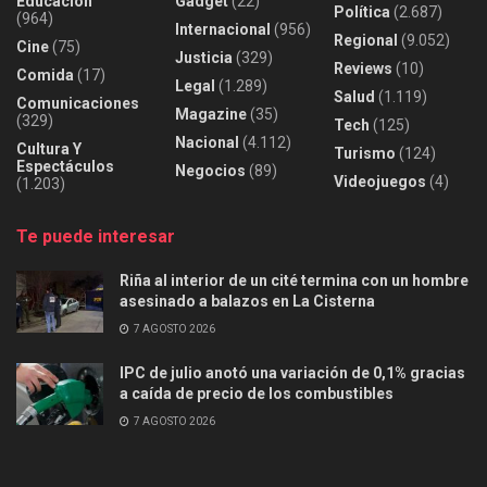
Educación
Gadget
(22)
Política
(2.687)
(964)
Internacional
(956)
Regional
(9.052)
Cine
(75)
Justicia
(329)
Reviews
(10)
Comida
(17)
Legal
(1.289)
Salud
(1.119)
Comunicaciones
Magazine
(35)
(329)
Tech
(125)
Nacional
(4.112)
Cultura Y
Turismo
(124)
Espectáculos
Negocios
(89)
Videojuegos
(4)
(1.203)
Te puede interesar
Riña al interior de un cité termina con un hombre
asesinado a balazos en La Cisterna
7 AGOSTO 2026
IPC de julio anotó una variación de 0,1% gracias
a caída de precio de los combustibles
7 AGOSTO 2026