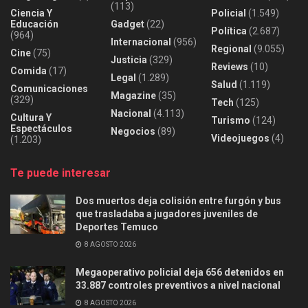
(113)
Ciencia Y
Policial
(1.549)
Educación
Gadget
(22)
Política
(2.687)
(964)
Internacional
(956)
Regional
(9.055)
Cine
(75)
Justicia
(329)
Reviews
(10)
Comida
(17)
Legal
(1.289)
Salud
(1.119)
Comunicaciones
Magazine
(35)
(329)
Tech
(125)
Nacional
(4.113)
Cultura Y
Turismo
(124)
Espectáculos
Negocios
(89)
Videojuegos
(4)
(1.203)
Te puede interesar
Dos muertos deja colisión entre furgón y bus
que trasladaba a jugadores juveniles de
Deportes Temuco
8 AGOSTO 2026
Megaoperativo policial deja 656 detenidos en
33.887 controles preventivos a nivel nacional
8 AGOSTO 2026