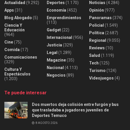
Actualidad
(9.292)
Deportes
(1.170)
Noticias
(4.284)
Apps
(31)
Economía
(452)
Opinión
(977)
Blog Abogado
(5)
Emprendimientos
Panoramas
(374)
(113)
Ciencia Y
Policial
(1.549)
Educación
Gadget
(22)
Política
(2.687)
(964)
Internacional
(956)
Regional
(9.055)
Cine
(75)
Justicia
(329)
Reviews
(10)
Comida
(17)
Legal
(1.289)
Salud
(1.119)
Comunicaciones
Magazine
(35)
(329)
Tech
(125)
Nacional
(4.113)
Cultura Y
Turismo
(124)
Espectáculos
Negocios
(89)
Videojuegos
(4)
(1.203)
Te puede interesar
Dos muertos deja colisión entre furgón y bus
que trasladaba a jugadores juveniles de
Deportes Temuco
8 AGOSTO 2026