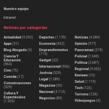
Nuestro equipo
Intranet
Noticias por categorías
Actualidad
(9.292)
Deportes
(1.170)
Noticias
(4.284)
Apps
(31)
Economía
(452)
Opinión
(977)
Blog Abogado
(5)
Emprendimientos
Panoramas
(374)
(113)
Ciencia Y
Policial
(1.549)
Educación
Gadget
(22)
Política
(2.687)
(964)
Internacional
(956)
Regional
(9.055)
Cine
(75)
Justicia
(329)
Reviews
(10)
Comida
(17)
Legal
(1.289)
Salud
(1.119)
Comunicaciones
Magazine
(35)
(329)
Tech
(125)
Nacional
(4.113)
Cultura Y
Turismo
(124)
Espectáculos
Negocios
(89)
Videojuegos
(4)
(1.203)