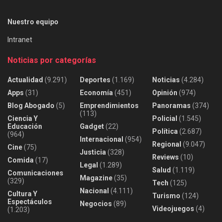
Nuestro equipo
Intranet
Noticias por categorías
Actualidad
(9.291)
Deportes
(1.169)
Noticias
(4.284)
Apps
(31)
Economía
(451)
Opinión
(974)
Blog Abogado
(5)
Emprendimientos
Panoramas
(374)
(113)
Ciencia Y
Policial
(1.545)
Educación
Gadget
(22)
Política
(2.687)
(964)
Internacional
(954)
Regional
(9.047)
Cine
(75)
Justicia
(328)
Reviews
(10)
Comida
(17)
Legal
(1.289)
Salud
(1.119)
Comunicaciones
Magazine
(35)
(329)
Tech
(125)
Nacional
(4.111)
Cultura Y
Turismo
(124)
Espectáculos
Negocios
(89)
Videojuegos
(4)
(1.203)