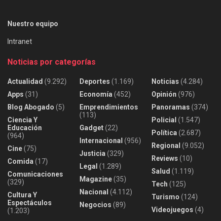
Nuestro equipo
Intranet
Noticias por categorías
Actualidad
(9.292)
Deportes
(1.169)
Noticias
(4.284)
Apps
(31)
Economía
(452)
Opinión
(976)
Blog Abogado
(5)
Emprendimientos
Panoramas
(374)
(113)
Ciencia Y
Policial
(1.547)
Educación
Gadget
(22)
Política
(2.687)
(964)
Internacional
(956)
Regional
(9.052)
Cine
(75)
Justicia
(329)
Reviews
(10)
Comida
(17)
Legal
(1.289)
Salud
(1.119)
Comunicaciones
Magazine
(35)
(329)
Tech
(125)
Nacional
(4.112)
Cultura Y
Turismo
(124)
Espectáculos
Negocios
(89)
Videojuegos
(4)
(1.203)