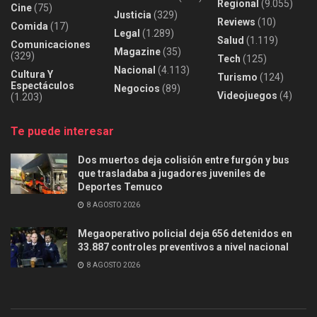
Regional
(9.055)
Cine
(75)
Justicia
(329)
Reviews
(10)
Comida
(17)
Legal
(1.289)
Salud
(1.119)
Comunicaciones
Magazine
(35)
(329)
Tech
(125)
Nacional
(4.113)
Cultura Y
Turismo
(124)
Espectáculos
Negocios
(89)
Videojuegos
(4)
(1.203)
Te puede interesar
Dos muertos deja colisión entre furgón y bus
que trasladaba a jugadores juveniles de
Deportes Temuco
8 AGOSTO 2026
Megaoperativo policial deja 656 detenidos en
33.887 controles preventivos a nivel nacional
8 AGOSTO 2026