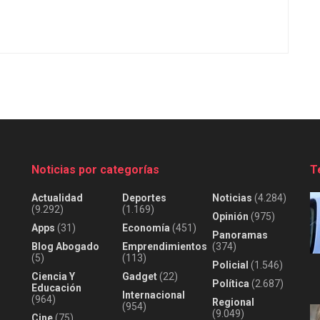
Noticias por categorías
T
Actualidad
Deportes
Noticias
(4.284)
(9.292)
(1.169)
Opinión
(975)
Apps
(31)
Economía
(451)
Panoramas
Blog Abogado
Emprendimientos
(374)
(5)
(113)
Policial
(1.546)
Ciencia Y
Gadget
(22)
Política
(2.687)
Educación
Internacional
(964)
Regional
(954)
(9.049)
Cine
(75)