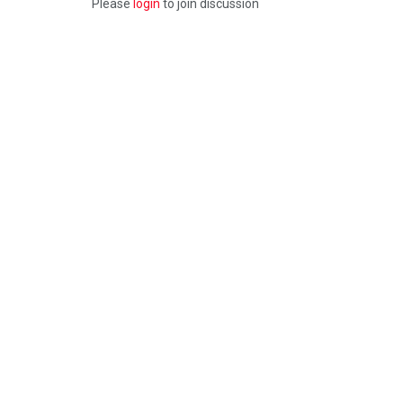
Please
login
to join discussion