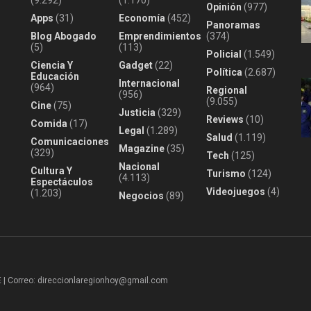
(9.292)
(1.170)
Opinión
(977)
Apps
(31)
Economía
(452)
Panoramas
Blog Abogado
Emprendimientos
(374)
(5)
(113)
Policial
(1.549)
Ciencia Y
Gadget
(22)
Política
(2.687)
Educación
Internacional
(964)
Regional
(956)
(9.055)
Cine
(75)
Justicia
(329)
Reviews
(10)
Comida
(17)
Legal
(1.289)
Salud
(1.119)
Comunicaciones
Magazine
(35)
(329)
Tech
(125)
Nacional
Cultura Y
Turismo
(124)
(4.113)
Espectáculos
Videojuegos
(4)
(1.203)
Negocios
(89)
 Correo: direccionlaregionhoy@gmail.com