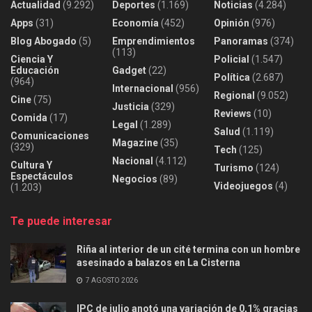
Actualidad
(9.292)
Deportes
(1.169)
Noticias
(4.284)
Apps
(31)
Economía
(452)
Opinión
(976)
Blog Abogado
(5)
Emprendimientos
Panoramas
(374)
(113)
Ciencia Y
Policial
(1.547)
Educación
Gadget
(22)
Política
(2.687)
(964)
Internacional
(956)
Regional
(9.052)
Cine
(75)
Justicia
(329)
Reviews
(10)
Comida
(17)
Legal
(1.289)
Salud
(1.119)
Comunicaciones
Magazine
(35)
(329)
Tech
(125)
Nacional
(4.112)
Cultura Y
Turismo
(124)
Espectáculos
Negocios
(89)
Videojuegos
(4)
(1.203)
Te puede interesar
Riña al interior de un cité termina con un hombre
asesinado a balazos en La Cisterna
7 AGOSTO 2026
IPC de julio anotó una variación de 0,1% gracias