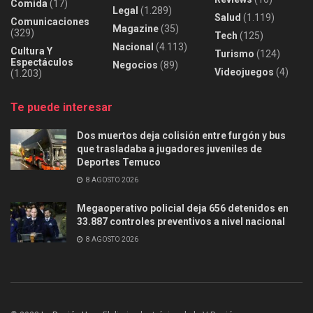
Comida
(17)
Legal
(1.289)
Salud
(1.119)
Comunicaciones
Magazine
(35)
(329)
Tech
(125)
Nacional
(4.113)
Cultura Y
Turismo
(124)
Espectáculos
Negocios
(89)
Videojuegos
(4)
(1.203)
Te puede interesar
Dos muertos deja colisión entre furgón y bus
que trasladaba a jugadores juveniles de
Deportes Temuco
8 AGOSTO 2026
Megaoperativo policial deja 656 detenidos en
33.887 controles preventivos a nivel nacional
8 AGOSTO 2026