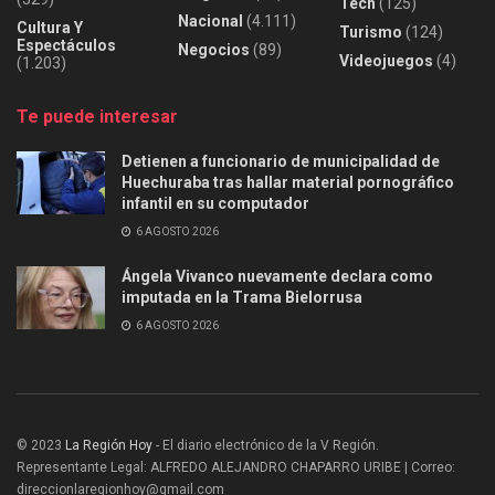
Tech
(125)
Nacional
(4.111)
Cultura Y
Turismo
(124)
Espectáculos
Negocios
(89)
Videojuegos
(4)
(1.203)
Te puede interesar
Detienen a funcionario de municipalidad de
Huechuraba tras hallar material pornográfico
infantil en su computador
6 AGOSTO 2026
Ángela Vivanco nuevamente declara como
imputada en la Trama Bielorrusa
6 AGOSTO 2026
© 2023
La Región Hoy
- El diario electrónico de la V Región.
Representante Legal: ALFREDO ALEJANDRO CHAPARRO URIBE | Correo:
direccionlaregionhoy@gmail.com