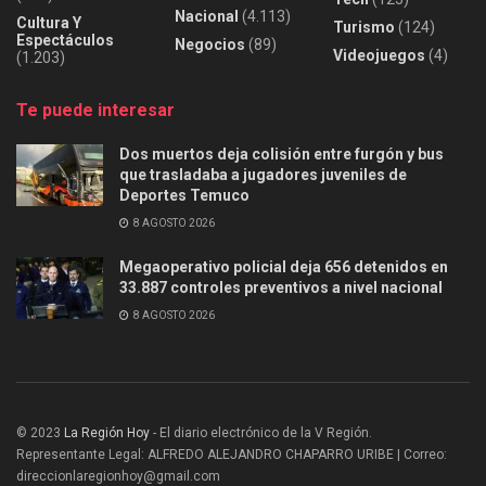
Nacional
(4.113)
Cultura Y
Turismo
(124)
Espectáculos
Negocios
(89)
Videojuegos
(4)
(1.203)
Te puede interesar
Dos muertos deja colisión entre furgón y bus
que trasladaba a jugadores juveniles de
Deportes Temuco
8 AGOSTO 2026
Megaoperativo policial deja 656 detenidos en
33.887 controles preventivos a nivel nacional
8 AGOSTO 2026
© 2023
La Región Hoy
- El diario electrónico de la V Región.
Representante Legal: ALFREDO ALEJANDRO CHAPARRO URIBE | Correo:
direccionlaregionhoy@gmail.com