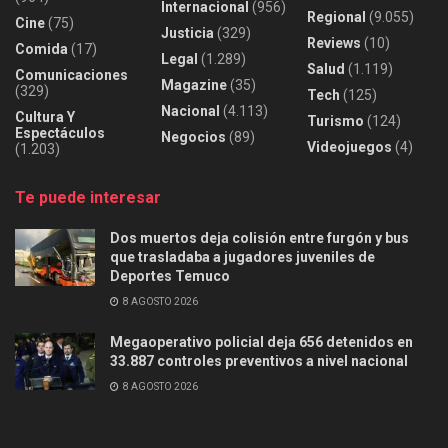
Internacional
(956)
Regional
(9.055)
Cine
(75)
Justicia
(329)
Reviews
(10)
Comida
(17)
Legal
(1.289)
Salud
(1.119)
Comunicaciones
Magazine
(35)
(329)
Tech
(125)
Nacional
(4.113)
Cultura Y
Turismo
(124)
Espectáculos
Negocios
(89)
Videojuegos
(4)
(1.203)
Te puede interesar
Dos muertos deja colisión entre furgón y bus
que trasladaba a jugadores juveniles de
Deportes Temuco
8 AGOSTO 2026
Megaoperativo policial deja 656 detenidos en
33.887 controles preventivos a nivel nacional
8 AGOSTO 2026