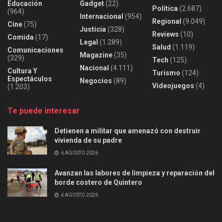
Educación
Gadget
(22)
Política
(2.687)
(964)
Internacional
(954)
Regional
(9.049)
Cine
(75)
Justicia
(328)
Reviews
(10)
Comida
(17)
Legal
(1.289)
Salud
(1.119)
Comunicaciones
Magazine
(35)
(329)
Tech
(125)
Nacional
(4.111)
Cultura Y
Turismo
(124)
Espectáculos
Negocios
(89)
Videojuegos
(4)
(1.203)
Te puede interesar
Detienen a militar que amenazó con destruir
vivienda de su padre
6 AGOSTO 2026
Avanzan las labores de limpieza y reparación del
borde costero de Quintero
6 AGOSTO 2026