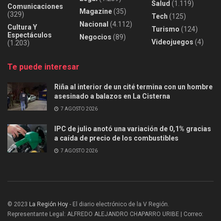
Salud
(1.119)
Comunicaciones
Magazine
(35)
(329)
Tech
(125)
Nacional
(4.112)
Cultura Y
Turismo
(124)
Espectáculos
Negocios
(89)
Videojuegos
(4)
(1.203)
Te puede interesar
Riña al interior de un cité termina con un hombre
asesinado a balazos en La Cisterna
7 AGOSTO 2026
IPC de julio anotó una variación de 0,1% gracias
a caída de precio de los combustibles
7 AGOSTO 2026
© 2023
La Región Hoy
- El diario electrónico de la V Región.
Representante Legal: ALFREDO ALEJANDRO CHAPARRO URIBE | Correo: