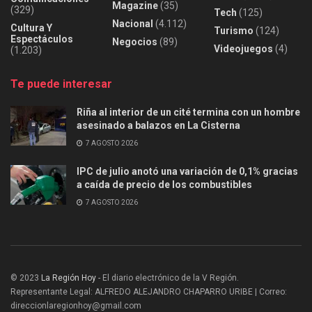
Magazine
(35)
(329)
Tech
(125)
Nacional
(4.112)
Cultura Y
Turismo
(124)
Espectáculos
Negocios
(89)
Videojuegos
(4)
(1.203)
Te puede interesar
Riña al interior de un cité termina con un hombre
asesinado a balazos en La Cisterna
7 AGOSTO 2026
IPC de julio anotó una variación de 0,1% gracias
a caída de precio de los combustibles
7 AGOSTO 2026
© 2023
La Región Hoy
- El diario electrónico de la V Región.
Representante Legal: ALFREDO ALEJANDRO CHAPARRO URIBE | Correo:
direccionlaregionhoy@gmail.com