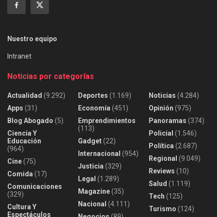
Nuestro equipo
Intranet
Noticias por categorías
Actualidad
(9.292)
Deportes
(1.169)
Noticias
(4.284)
Apps
(31)
Economía
(451)
Opinión
(975)
Blog Abogado
(5)
Emprendimientos
Panoramas
(374)
(113)
Ciencia Y
Policial
(1.546)
Educación
Gadget
(22)
Política
(2.687)
(964)
Internacional
(954)
Regional
(9.049)
Cine
(75)
Justicia
(329)
Reviews
(10)
Comida
(17)
Legal
(1.289)
Salud
(1.119)
Comunicaciones
Magazine
(35)
(329)
Tech
(125)
Nacional
(4.111)
Cultura Y
Turismo
(124)
Espectáculos
Negocios
(89)