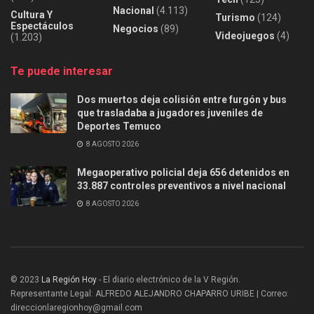
Nacional
(4.113)
Cultura Y
Turismo
(124)
Espectáculos
Negocios
(89)
Videojuegos
(4)
(1.203)
Te puede interesar
Dos muertos deja colisión entre furgón y bus
que trasladaba a jugadores juveniles de
Deportes Temuco
8 AGOSTO 2026
Megaoperativo policial deja 656 detenidos en
33.887 controles preventivos a nivel nacional
8 AGOSTO 2026
© 2023
La Región Hoy
- El diario electrónico de la V Región.
Representante Legal: ALFREDO ALEJANDRO CHAPARRO URIBE | Correo:
direccionlaregionhoy@gmail.com