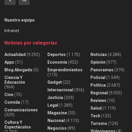
Nuestro equipo
Intranet
Noticias por categorías
Actualidad
(9.292)
Deportes
(1.170)
Noticias
(4.284)
Apps
(31)
Economía
(452)
Opinión
(977)
Blog Abogado
(5)
Emprendimientos
Panoramas
(374)
(113)
Ciencia Y
Policial
(1.549)
Educación
Gadget
(22)
Política
(2.687)
(964)
Internacional
(956)
Regional
(9.055)
Cine
(75)
Justicia
(329)
Reviews
(10)
Comida
(17)
Legal
(1.289)
Salud
(1.119)
Comunicaciones
Magazine
(35)
(329)
Tech
(125)
Nacional
(4.113)
Cultura Y
Turismo
(124)
Espectáculos
Negocios
(89)
Videojuegos
(4)
(1.203)