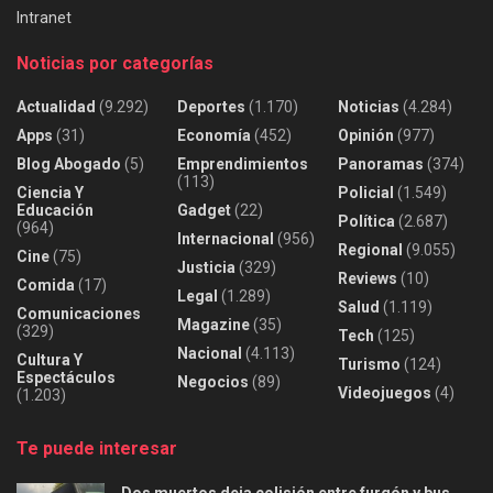
Intranet
Noticias por categorías
Actualidad
(9.292)
Deportes
(1.170)
Noticias
(4.284)
Apps
(31)
Economía
(452)
Opinión
(977)
Blog Abogado
(5)
Emprendimientos
Panoramas
(374)
(113)
Ciencia Y
Policial
(1.549)
Educación
Gadget
(22)
Política
(2.687)
(964)
Internacional
(956)
Regional
(9.055)
Cine
(75)
Justicia
(329)
Reviews
(10)
Comida
(17)
Legal
(1.289)
Salud
(1.119)
Comunicaciones
Magazine
(35)
(329)
Tech
(125)
Nacional
(4.113)
Cultura Y
Turismo
(124)
Espectáculos
Negocios
(89)
Videojuegos
(4)
(1.203)
Te puede interesar
Dos muertos deja colisión entre furgón y bus