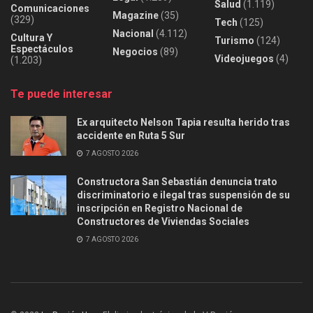
Salud
(1.119)
Comunicaciones
Magazine
(35)
(329)
Tech
(125)
Nacional
(4.112)
Cultura Y
Turismo
(124)
Espectáculos
Negocios
(89)
Videojuegos
(4)
(1.203)
Te puede interesar
Ex arquitecto Nelson Tapia resulta herido tras
accidente en Ruta 5 Sur
7 AGOSTO 2026
Constructora San Sebastián denuncia trato
discriminatorio e ilegal tras suspensión de su
inscripción en Registro Nacional de
Constructores de Viviendas Sociales
7 AGOSTO 2026