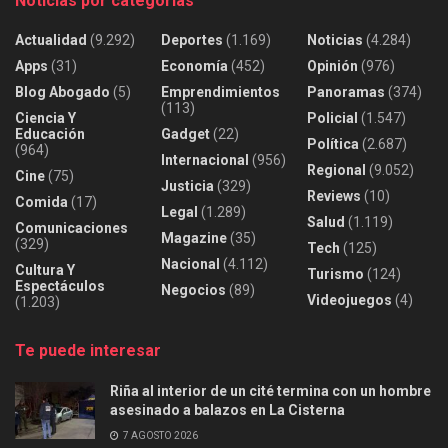
Noticias por categorías
Actualidad
(9.292)
Deportes
(1.169)
Noticias
(4.284)
Apps
(31)
Economía
(452)
Opinión
(976)
Blog Abogado
(5)
Emprendimientos
Panoramas
(374)
(113)
Ciencia Y
Policial
(1.547)
Educación
Gadget
(22)
Política
(2.687)
(964)
Internacional
(956)
Regional
(9.052)
Cine
(75)
Justicia
(329)
Reviews
(10)
Comida
(17)
Legal
(1.289)
Salud
(1.119)
Comunicaciones
Magazine
(35)
(329)
Tech
(125)
Nacional
(4.112)
Cultura Y
Turismo
(124)
Espectáculos
Negocios
(89)
Videojuegos
(4)
(1.203)
Te puede interesar
Riña al interior de un cité termina con un hombre
asesinado a balazos en La Cisterna
7 AGOSTO 2026