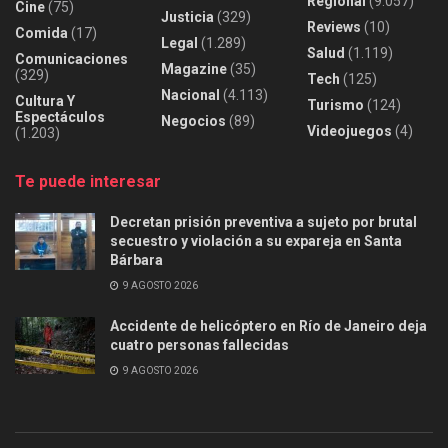
Regional
(9.057)
Cine
(75)
Justicia
(329)
Reviews
(10)
Comida
(17)
Legal
(1.289)
Salud
(1.119)
Comunicaciones
Magazine
(35)
(329)
Tech
(125)
Nacional
(4.113)
Cultura Y
Turismo
(124)
Espectáculos
Negocios
(89)
Videojuegos
(4)
(1.203)
Te puede interesar
Decretan prisión preventiva a sujeto por brutal
secuestro y violación a su expareja en Santa
Bárbara
9 AGOSTO 2026
Accidente de helicóptero en Río de Janeiro deja
cuatro personas fallecidas
9 AGOSTO 2026