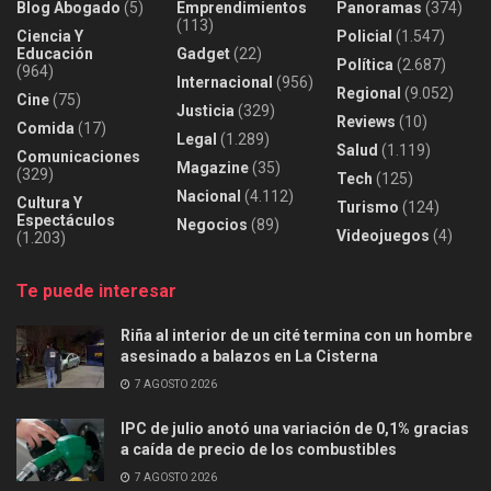
Blog Abogado
(5)
Emprendimientos
Panoramas
(374)
(113)
Ciencia Y
Policial
(1.547)
Educación
Gadget
(22)
Política
(2.687)
(964)
Internacional
(956)
Regional
(9.052)
Cine
(75)
Justicia
(329)
Reviews
(10)
Comida
(17)
Legal
(1.289)
Salud
(1.119)
Comunicaciones
Magazine
(35)
(329)
Tech
(125)
Nacional
(4.112)
Cultura Y
Turismo
(124)
Espectáculos
Negocios
(89)
Videojuegos
(4)
(1.203)
Te puede interesar
Riña al interior de un cité termina con un hombre
asesinado a balazos en La Cisterna
7 AGOSTO 2026
IPC de julio anotó una variación de 0,1% gracias
a caída de precio de los combustibles
7 AGOSTO 2026