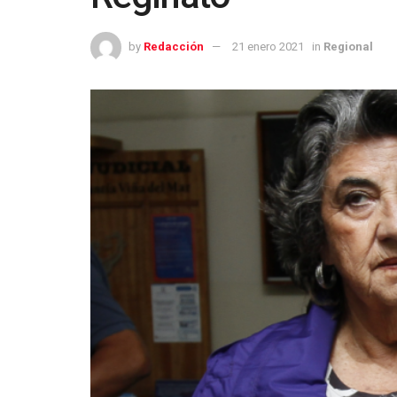
by
Redacción
21 enero 2021
in
Regional