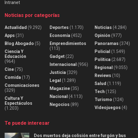
Intranet
Noticias por categorías
Actualidad
(9.292)
Deportes
(1.170)
Noticias
(4.284)
Apps
(31)
Economía
(452)
Opinión
(977)
Blog Abogado
(5)
Emprendimientos
Panoramas
(374)
(113)
Ciencia Y
Policial
(1.549)
Educación
Gadget
(22)
Política
(2.687)
(964)
Internacional
(956)
Regional
(9.055)
Cine
(75)
Justicia
(329)
Reviews
(10)
Comida
(17)
Legal
(1.289)
Salud
(1.119)
Comunicaciones
Magazine
(35)
(329)
Tech
(125)
Nacional
(4.113)
Cultura Y
Turismo
(124)
Espectáculos
Negocios
(89)
Videojuegos
(4)
(1.203)
Te puede interesar
Dos muertos deja colisión entre furgón y bus