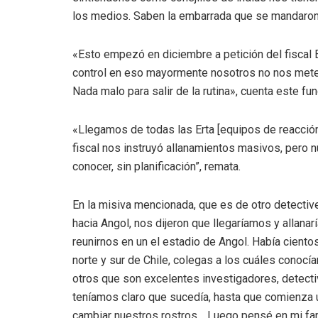
los medios. Saben la embarrada que se mandaron»
«Esto empezó en diciembre a petición del fiscal E
control en eso mayormente nosotros no nos metem
Nada malo para salir de la rutina», cuenta este fu
«Llegamos de todas las Erta [equipos de reacción
fiscal nos instruyó allanamientos masivos, pero 
conocer, sin planificación”, remata.
En la misiva mencionada, que es de otro detective,
hacia Angol, nos dijeron que llegaríamos y allana
reunirnos en un el estadio de Angol. Había ciento
norte y sur de Chile, colegas a los cuáles cono
otros que son excelentes investigadores, detecti
teníamos claro que sucedía, hasta que comienza 
cambiar nuestros rostros… Luego pensé en mi famil