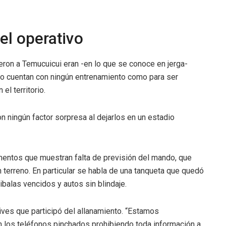
 el operativo
eron a Temucuicui eran -en lo que se conoce en jerga-
e no cuentan con ningún entrenamiento como para ser
el territorio.
 ningún factor sorpresa al dejarlos en un estadio
entos que muestran falta de previsión del mando, que
 terreno. En particular se habla de una tanqueta que quedó
ibalas vencidos y autos sin blindaje.
ives que participó del allanamiento. “Estamos
n los teléfonos pinchados prohibiendo toda información a