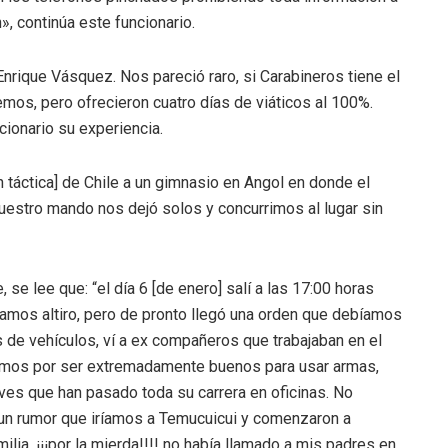
, continúa este funcionario.
nrique Vásquez. Nos pareció raro, si Carabineros tiene el
os, pero ofrecieron cuatro días de viáticos al 100%.
ncionario su experiencia.
 táctica] de Chile a un gimnasio en Angol en donde el
nuestro mando nos dejó solos y concurrimos al lugar sin
 se lee que: “el día 6 [de enero] salí a las 17:00 horas
ríamos altiro, pero de pronto llegó una orden que debíamos
s de vehículos, ví a ex compañeros que trabajaban en el
cíamos por ser extremadamente buenos para usar armas,
ves que han pasado toda su carrera en oficinas. No
un rumor que iríamos a Temucuicui y comenzaron a
ia, ¡¡¡por la mierda!!!! no había llamado a mis padres en