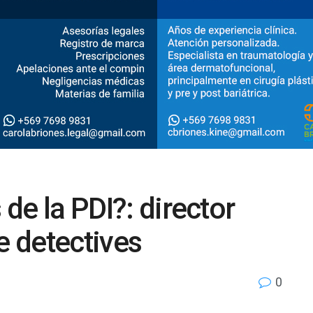
 de la PDI?: director
e detectives
0