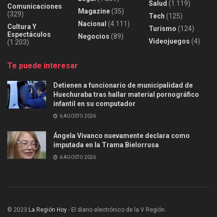
Salud
(1.119)
Comunicaciones
Magazine
(35)
(329)
Tech
(125)
Nacional
(4.111)
Cultura Y
Turismo
(124)
Espectáculos
Negocios
(89)
Videojuegos
(4)
(1.203)
Te puede interesar
Detienen a funcionario de municipalidad de
Huechuraba tras hallar material pornográfico
infantil en su computador
6 AGOSTO 2026
Ángela Vivanco nuevamente declara como
imputada en la Trama Bielorrusa
6 AGOSTO 2026
© 2023
La Región Hoy
- El diario electrónico de la V Región.