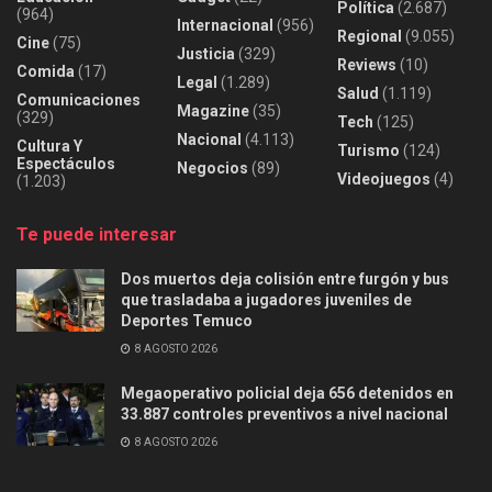
Política
(2.687)
(964)
Internacional
(956)
Regional
(9.055)
Cine
(75)
Justicia
(329)
Reviews
(10)
Comida
(17)
Legal
(1.289)
Salud
(1.119)
Comunicaciones
Magazine
(35)
(329)
Tech
(125)
Nacional
(4.113)
Cultura Y
Turismo
(124)
Espectáculos
Negocios
(89)
Videojuegos
(4)
(1.203)
Te puede interesar
Dos muertos deja colisión entre furgón y bus
que trasladaba a jugadores juveniles de
Deportes Temuco
8 AGOSTO 2026
Megaoperativo policial deja 656 detenidos en
33.887 controles preventivos a nivel nacional
8 AGOSTO 2026