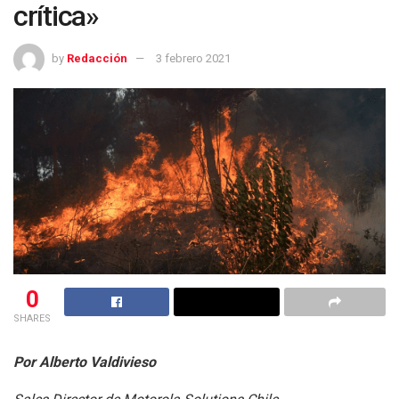
crítica»
by
Redacción
3 febrero 2021
0
SHARES
Por Alberto Valdivieso