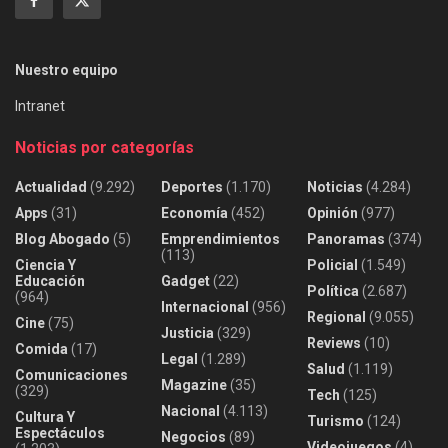
Nuestro equipo
Intranet
Noticias por categorías
Actualidad
(9.292)
Deportes
(1.170)
Noticias
(4.284)
Apps
(31)
Economía
(452)
Opinión
(977)
Blog Abogado
(5)
Emprendimientos
Panoramas
(374)
(113)
Ciencia Y
Policial
(1.549)
Educación
Gadget
(22)
Política
(2.687)
(964)
Internacional
(956)
Regional
(9.055)
Cine
(75)
Justicia
(329)
Reviews
(10)
Comida
(17)
Legal
(1.289)
Salud
(1.119)
Comunicaciones
Magazine
(35)
(329)
Tech
(125)
Nacional
(4.113)
Cultura Y
Turismo
(124)
Espectáculos
Negocios
(89)
Videojuegos
(4)