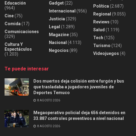
Educación
Gadget
(22)
Política
(2.687)
(964)
Internacional
(956)
Regional
(9.055)
Cine
(75)
Justicia
(329)
Reviews
(10)
Comida
(17)
Legal
(1.289)
Salud
(1.119)
Comunicaciones
Magazine
(35)
(329)
Tech
(125)
Nacional
(4.113)
Cultura Y
Turismo
(124)
Espectáculos
Negocios
(89)
Videojuegos
(4)
(1.203)
Te puede interesar
Dos muertos deja colisión entre furgón y bus
que trasladaba a jugadores juveniles de
Deportes Temuco
8 AGOSTO 2026
Megaoperativo policial deja 656 detenidos en
33.887 controles preventivos a nivel nacional
8 AGOSTO 2026