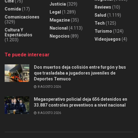
Cine
(75)
Justicia
(329)
Reviews
(10)
Comida
(17)
Legal
(1.289)
Salud
(1.119)
Comunicaciones
Magazine
(35)
(329)
Tech
(125)
Nacional
(4.113)
Cultura Y
Turismo
(124)
Espectáculos
Negocios
(89)
Videojuegos
(4)
(1.203)
Te puede interesar
Dos muertos deja colisión entre furgón y bus
que trasladaba a jugadores juveniles de
Deportes Temuco
8 AGOSTO 2026
Megaoperativo policial deja 656 detenidos en
33.887 controles preventivos a nivel nacional
8 AGOSTO 2026