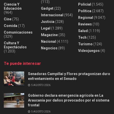
(113)
Ciencia Y
Policial
(1.545)
Educación
Gadget
(22)
Política
(2.687)
(964)
Internacional
(954)
Regional
(9.047)
Cine
(75)
Justicia
(328)
Reviews
(10)
Comida
(17)
Legal
(1.289)
Salud
(1.119)
Comunicaciones
Magazine
(35)
(329)
Tech
(125)
Nacional
(4.111)
Cultura Y
Turismo
(124)
Espectáculos
Negocios
(89)
Videojuegos
(4)
(1.203)
Te puede interesar
Senadoras Campillai y Flores protagonizan duro
enfrentamiento en el Senado
5 AGOSTO 2026
Gobierno declara emergencia agrícola en La
Araucanía por daños provocados por el sistema
frontal
5 AGOSTO 2026